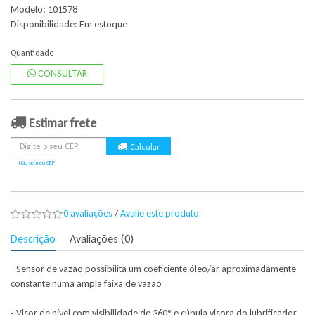
Modelo: 101578
Disponibilidade:
Em estoque
Quantidade
CONSULTAR
Estimar frete
Não sei meu CEP
0 avaliações
/
Avalie este produto
Descrição
Avaliações (0)
- Sensor de vazão possibilita um coeficiente óleo/ar aproximadamente
constante numa ampla faixa de vazão
- Visor de nível com visibilidade de 360° e cúpula visora do lubrificador