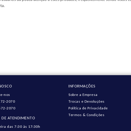
ta.
ONOSCO
INFORMAÇÕES
e-nos
Sobre a Empresa
572-2070
Trocas e Devoluções
572-2070
Política de Privacidade
Termos & Condições
 DE ATENDIMENTO
eira das 7:30 às 17:30h