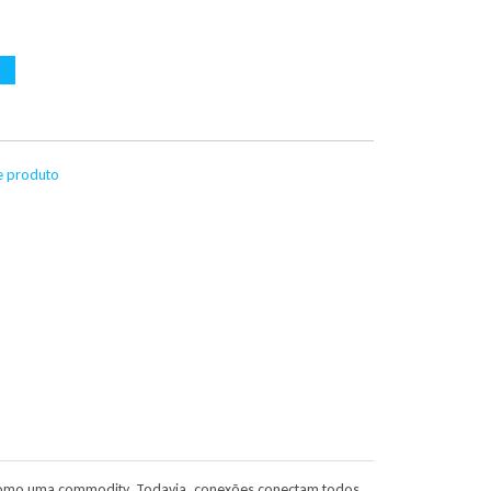
te produto
s como uma commodity. Todavia, conexões conectam todos