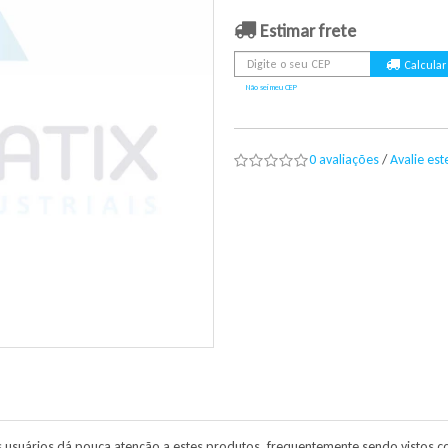
Estimar frete
Não sei meu CEP
0 avaliações
/
Avalie es
s usuários dá pouca atenção a estes produtos, frequentemente sendo visto