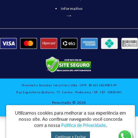
Informativo
-->
Pneumatix Soluções Industriais Ltda - CNPJ: 18.561.656/0001-49
Rua Engenheiro Balduino, 73 - Centro - Pindorama / SP - CEP: 15830-045
Pneumatix © 2026
Desenvolvido por
88digital
Utilizamos cookies para melhorar a sua experiência em
nosso site.
Ao continuar navegando você concorda
com a nossa
Política de Privacidade
.
Continuar e Fechar