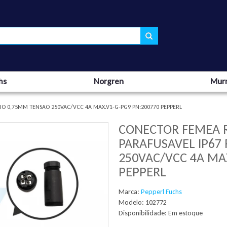
hs
Norgren
Murr
IO 0,75MM TENSAO 250VAC/VCC 4A MAX.V1-G-PG9 PN:200770 PEPPERL
CONECTOR FEMEA R
PARAFUSAVEL IP67
250VAC/VCC 4A MA
PEPPERL
Marca:
Pepperl Fuchs
Modelo: 102772
Disponibilidade:
Em estoque