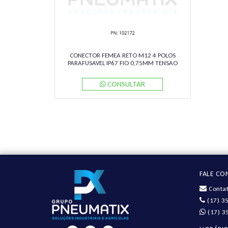
CONECTOR FEMEA RETO M12 4 POLOS
PARAFUSAVEL IP67 FIO 0,75MM TENSAO
250VAC/VCC 4A MAX.V1-G-PG9
PN:200770 PEPPERL
CONSULTAR
FALE C
Contat
(17) 3
(17) 3