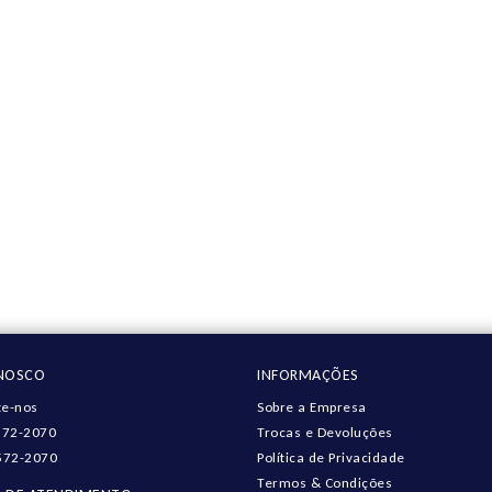
ONOSCO
INFORMAÇÕES
e-nos
Sobre a Empresa
572-2070
Trocas e Devoluções
572-2070
Política de Privacidade
Termos & Condições