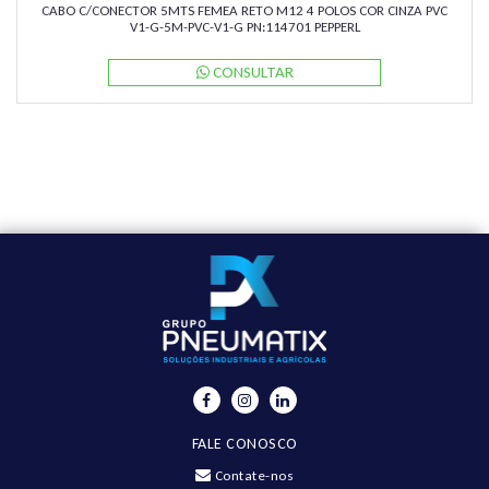
CABO C/CONECTOR 5MTS FEMEA RETO M12 4 POLOS COR CINZA PVC
V1-G-5M-PVC-V1-G PN:114701 PEPPERL
CONSULTAR
FALE CONOSCO
Contate-nos