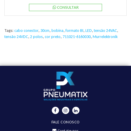
CONSULTAR
Tags:
cabo conector
,
30cm
,
bobina
,
formato BI
,
LED
,
tensão 24VAC
,
tensão 24VDC
,
2 polos
,
cor preto
,
711021-6160030
,
Murrelektronik
FALE CONOSCO
Contate-nos