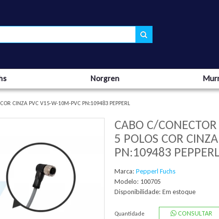
hs
Norgren
Murr
OR CINZA PVC V15-W-10M-PVC PN:109483 PEPPERL
CABO C/CONECTOR
5 POLOS COR CINZ
PN:109483 PEPPER
Marca:
Pepperl Fuchs
Modelo: 100705
Disponibilidade:
Em estoque
CONSULTAR
Quantidade