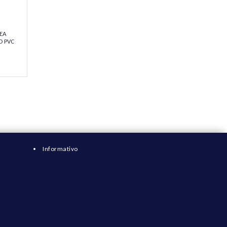
EA
O PVC
NIK
Informativo