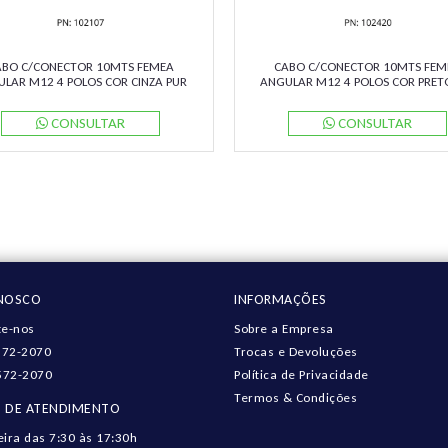
ABO C/CONECTOR 10MTS FEMEA
CABO C/CONECTOR 10MTS FEM
LAR M12 4 POLOS COR CINZA PUR
ANGULAR M12 4 POLOS COR PRET
-W-10M-PUR PN:040066 PEPPERL
712341-6141000 MURRELEKTRO
CONSULTAR
CONSULTAR
ONOSCO
INFORMAÇÕES
e-nos
Sobre a Empresa
572-2070
Trocas e Devoluções
572-2070
Política de Privacidade
Termos & Condições
 DE ATENDIMENTO
eira das 7:30 às 17:30h