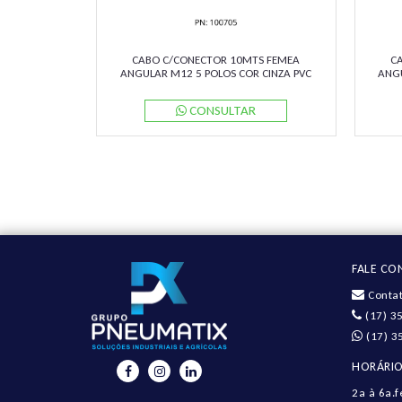
CABO C/CONECTOR 10MTS FEMEA
C
ANGULAR M12 5 POLOS COR CINZA PVC
ANGU
V15-W-10M-PVC PN:109483 PEPPERL
V1
CONSULTAR
FALE C
Contat
(17) 3
(17) 3
HORÁRIO
2a à 6a.f