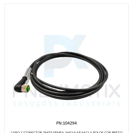
CABO C/CONECTOR 3MTS FEMEA ANGULAR M12 4 POLOS COR PRETO