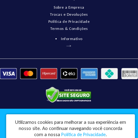
Sobre a Empresa
Trocas e Devoluções
Política de Privacidade
Termos & Condições
Informativo
-->
Pneumatix Soluções Industriais Ltda - CNPJ: 18.561.656/0001-49
Utilizamos cookies para melhorar a sua experiência em
Rua Engenheiro Balduino, 73 - Centro - Pindorama / SP - CEP: 15830-045
nosso site.
Ao continuar navegando você concorda
Pneumatix © 2026
com a nossa
Política de Privacidade
.