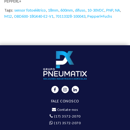
PEPPERL+
Tags:
sensor fotoelétrico
,
18mm
,
600mm
,
difuso
,
10-30VDC
,
PNP
,
NA
,
M12
,
OBD600-18GK40-E2-V1
,
70113328-100043
,
Pepperl+Fuchs
FALE CONOSCO
Contate-nos
(17) 3572-2070
(17) 3572-2070