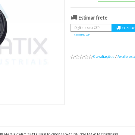
Estimar frete
Não sei meu CEP
0 avaliações
/
Avalie es
NP NA/NF CABO 2MTS NBB10-30GM50-A2 PN:326161-0167 PEPPERL