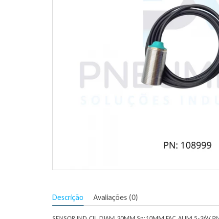
Descrição
Avaliações (0)
SENSOR IND.CIL.DIAM.30MM Sn:10MM FAC.ALIM.5-36V P