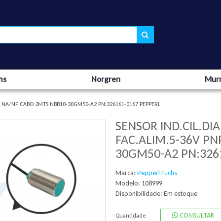
hs
Norgren
Murr
P NA/NF CABO 2MTS NBB10-30GM50-A2 PN:326161-0167 PEPPERL
SENSOR IND.CIL.D
FAC.ALIM.5-36V P
30GM50-A2 PN:326
Marca:
Pepperl Fuchs
Modelo: 108999
Disponibilidade:
Em estoque
CONSULTAR
Quantidade