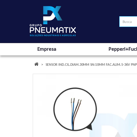
Empresa
Pepperl+Fuc
SENSOR IND.CIL.DIAM.30MM SN:10MM FAC.ALIM.5-36V PN