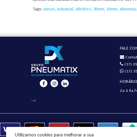
Tags:
sensor
,
industrial
,
cilíndrico
,
30mm
,
10mm
,
alimenta
FALE C
Contat
(17) 3
(17) 3
HORÁRIO
2a à 6a.f
-->
Utilizamos cookies para melhorar a sua