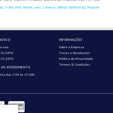
ção
,
5-36V
,
PNP
,
NA/NF
,
cabo
,
2 metros
,
NBB10-30GM50-A2
,
Pepperl
ONOSCO
INFORMAÇÕES
e-nos
Sobre a Empresa
572-2070
Trocas e Devoluções
572-2070
Política de Privacidade
Termos & Condições
 DE ATENDIMENTO
eira das 7:30 às 17:30h