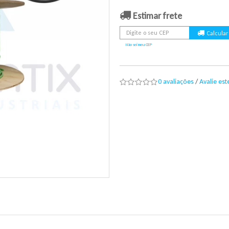
Estimar frete
Não sei meu CEP
0 avaliações
/
Avalie es