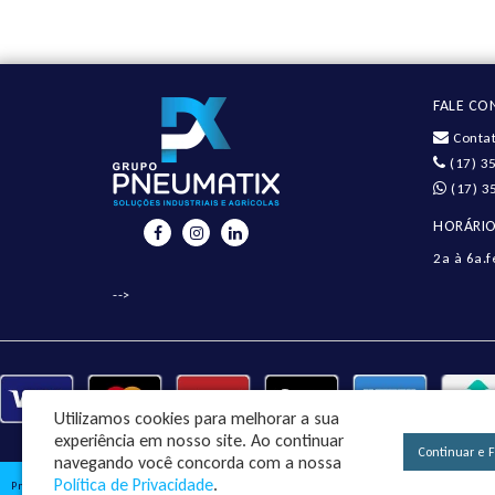
FALE C
Contat
(17) 3
(17) 3
HORÁRIO
2a à 6a.f
-->
Utilizamos cookies para melhorar a sua
experiência em nosso site.
Ao continuar
Continuar e 
navegando você concorda com a nossa
Política de Privacidade
.
Pneumatix Soluções Industriais Ltda - CNPJ: 18.561.656/0001-49