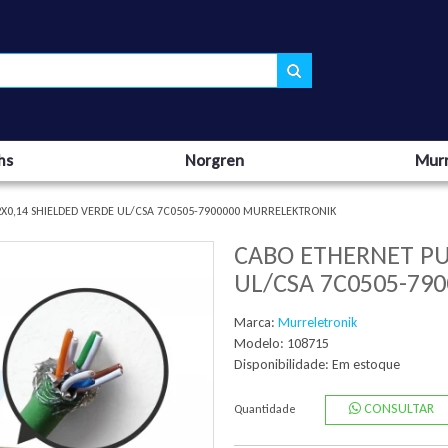
hs
Norgren
Murr
X0,14 SHIELDED VERDE UL/CSA 7C0505-7900000 MURRELEKTRONIK
CABO ETHERNET PU
UL/CSA 7C0505-79
Marca:
Murreletronik
Modelo: 108715
Disponibilidade:
Em estoque
CONSULTAR
Quantidade