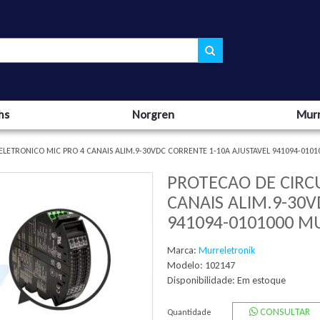
hs
Norgren
Murr
ELETRONICO MIC PRO 4 CANAIS ALIM.9-30VDC CORRENTE 1-10A AJUSTAVEL 941094-010
PROTECAO DE CIRC
CANAIS ALIM.9-30
941094-0101000 M
Marca:
Murreletronik
Modelo: 102147
Disponibilidade:
Em estoque
CONSULTAR
Quantidade