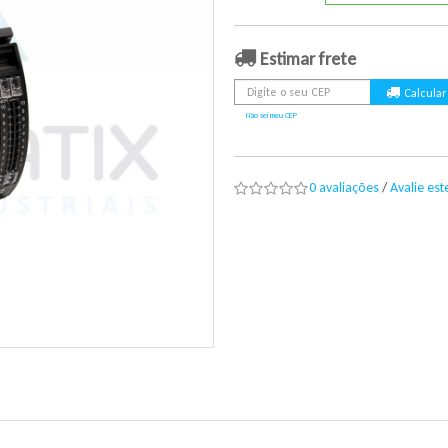
Estimar frete
Não sei meu CEP
0 avaliações
/
Avalie es