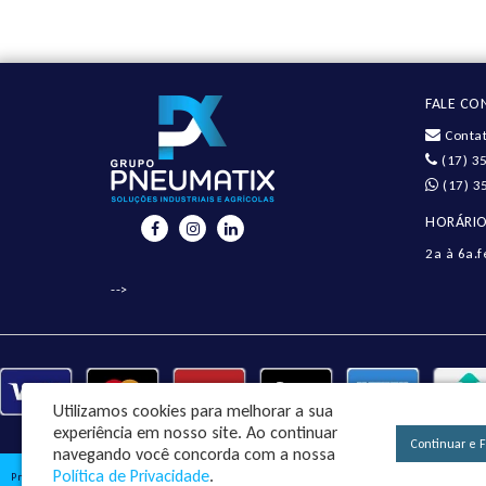
FALE C
Contat
(17) 3
(17) 3
HORÁRIO
2a à 6a.f
-->
Utilizamos cookies para melhorar a sua
experiência em nosso site.
Ao continuar
Continuar e 
navegando você concorda com a nossa
Política de Privacidade
.
Pneumatix Soluções Industriais Ltda - CNPJ: 18.561.656/0001-49