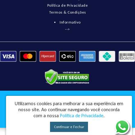
Política de Privacidade
Termos & Condições
Informativo
-->
Pneumatix Soluções Industriais Ltda - CNPJ: 18.561.656/0001-49
Utilizamos cookies para melhorar a sua experiência em
Rua Engenheiro Balduino, 73 - Centro - Pindorama / SP - CEP: 15830-045
nosso site.
Ao continuar navegando você concorda
Pneumatix © 2026
com a nossa
Política de Privacidade
.
Desenvolvido por
88digital
Continuar e Fechar